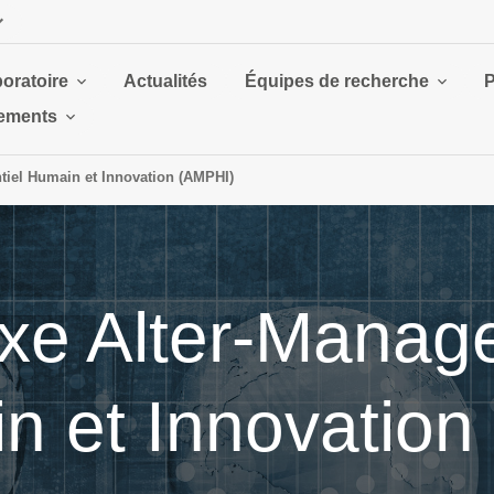
boratoire
Actualités
Équipes de recherche
P
ements
tiel Humain et Innovation (AMPHI)
xe Alter-Manag
in et Innovatio