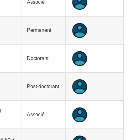
Associé
Permanent
Doctorant
Post-doctorant
f
Associé
siness