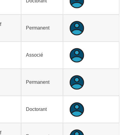
Doctorant
f
Permanent
Associé
Permanent
Doctorant
f