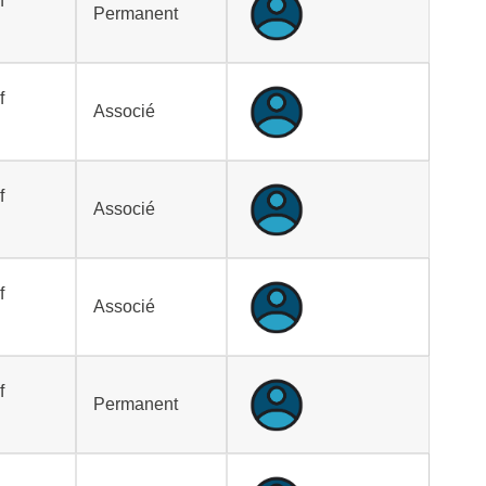
f
Permanent
f
Associé
f
Associé
f
Associé
f
Permanent