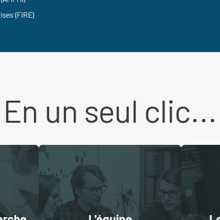
ises (FIRE)
En un seul clic...
erche
L'équipe
Le