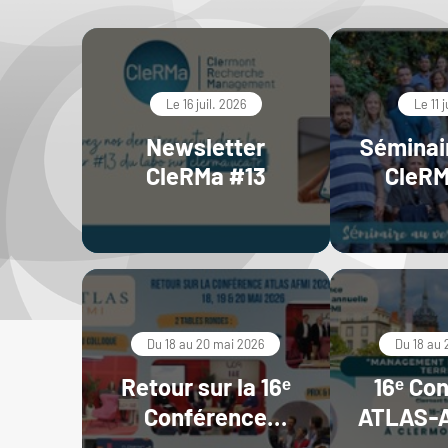
Le 16 juil. 2026
Le 11 
Newsletter
Séminair
CleRMa #13
CleRM
Du 18 au 20 mai 2026
Du 18 au 
Retour sur la 16ᵉ
16ᵉ Co
Conférence
ATLAS-A
ATLAS-AFMI 2026