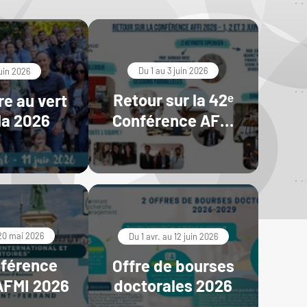
Du 1 au 3 juin 2026
juin 2026
Retour sur la 42ᵉ
e au vert
a 2026
Conférence AFFI
2026
20 mai 2026
Du 1 avr. au 12 juin 2026
nférence
Offre de bourses
doctorales 2026
FMI 2026