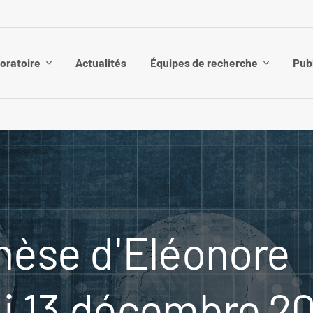
boratoire
Actualités
Équipes de recherche
Pub
hèse d'Eléonore
di 13 décembre 2