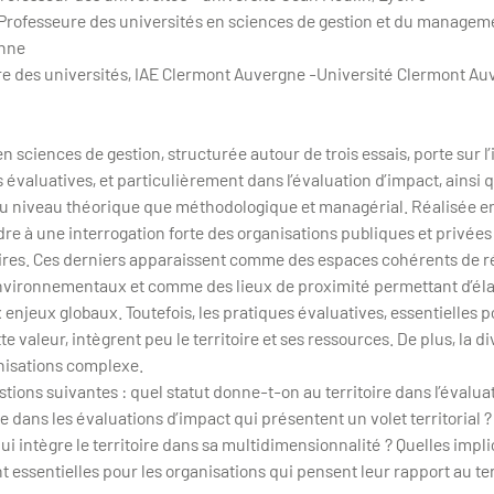
rofesseure des universités en sciences de gestion et du manageme
onne
e des universités, IAE Clermont Auvergne -Université Clermont Au
 sciences de gestion, structurée autour de trois essais, porte sur l
es évaluatives, et particulièrement dans l’évaluation d’impact, ains
 au niveau théorique que méthodologique et managérial. Réalisée e
dre à une interrogation forte des organisations publiques et privées
itoires. Ces derniers apparaissent comme des espaces cohérents de 
nvironnementaux et comme des lieux de proximité permettant d’éla
enjeux globaux. Toutefois, les pratiques évaluatives, essentielles 
e valeur, intègrent peu le territoire et ses ressources. De plus, la d
anisations complexe.
ions suivantes : quel statut donne-t-on au territoire dans l’évaluati
e dans les évaluations d’impact qui présentent un volet territorial
i intègre le territoire dans sa multidimensionnalité ? Quelles implic
t essentielles pour les organisations qui pensent leur rapport au terr