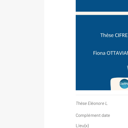
Thèse Eléonore L
Complément date
Lieu(x)