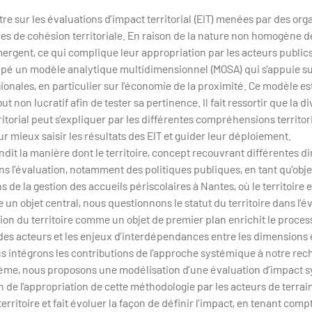
re sur les évaluations d’impact territorial (EIT) menées par des org
es de cohésion territoriale. En raison de la nature non homogène d
mergent, ce qui complique leur appropriation par les acteurs public
pé un modèle analytique multidimensionnel (MOSA) qui s’appuie su
gionales, en particulier sur l’économie de la proximité. Ce modèle e
ut non lucratif afin de tester sa pertinence. Il fait ressortir que la
rritorial peut s’expliquer par les différentes compréhensions territo
r mieux saisir les résultats des EIT et guider leur déploiement.
it la manière dont le territoire, concept recouvrant différentes d
s l’évaluation, notamment des politiques publiques, en tant qu’obje
de la gestion des accueils périscolaires à Nantes, où le territoire
 un objet central, nous questionnons le statut du territoire dans l’é
on du territoire comme un objet de premier plan enrichit le proces
 des acteurs et les enjeux d’interdépendances entre les dimensions e
us intégrons les contributions de l’approche systémique à notre re
tème, nous proposons une modélisation d’une évaluation d’impact s
n de l’appropriation de cette méthodologie par les acteurs de terrai
erritoire et fait évoluer la façon de définir l’impact, en tenant com