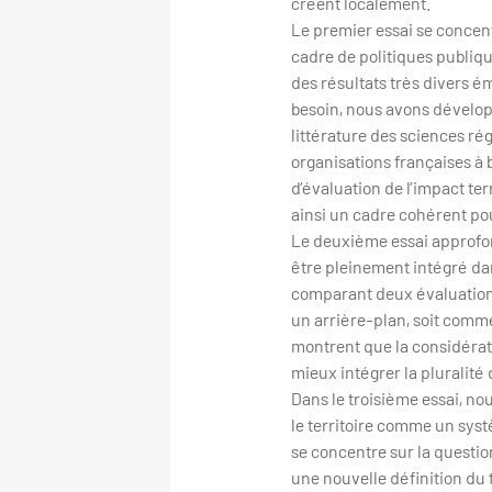
créent localement.
Le premier essai se concent
cadre de politiques publiqu
des résultats très divers é
besoin, nous avons dévelop
littérature des sciences ré
organisations françaises à b
d’évaluation de l’impact te
ainsi un cadre cohérent pou
Le deuxième essai approfond
être pleinement intégré dan
comparant deux évaluations 
un arrière-plan, soit comme
montrent que la considérati
mieux intégrer la pluralité
Dans le troisième essai, no
le territoire comme un sys
se concentre sur la questio
une nouvelle définition du t