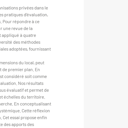
anisations privées dans le
es pratiques d’évaluation,
s. Pour répondre à ce
r une revue de la
st appliqué à quatre
 diversité des méthodes
riales adoptées, fournissant
imensions du local, peut
t de premier plan. En
 est considéré soit comme
valuation. Nos résultats
sus évaluatif et permet de
t échelles du territoire.
cherche. En conceptualisant
ystémique. Cette réflexion
n. Cet essai propose enfin
pte des apports des