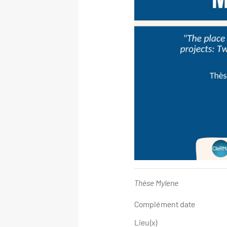
Thèse Mylene
Complément date
Lieu(x)