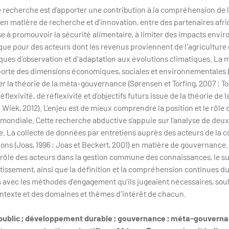
tte recherche est d’apporter une contribution à la compréhension d
en matière de recherche et d’innovation, entre des partenaires afr
ise à promouvoir la sécurité alimentaire, à limiter des impacts env
ue pour des acteurs dont les revenus proviennent de l'agriculture 
ques d'observation et d'adaptation aux évolutions climatiques. La 
rte des dimensions économiques, sociales et environnementales (
r la théorie de la méta-gouvernance (Sørensen et Torfing, 2007 ; Tor
flexivité, de réflexivité et d’objectifs futurs issue de la théorie de l
 ; Wiek, 2012). L’enjeu est de mieux comprendre la position et le rôl
 mondiale. Cette recherche abductive s’appuie sur l’analyse de deu
. La collecte de données par entretiens auprès des acteurs de la c
tions (Joas, 1996 ; Joas et Beckert, 2001) en matière de gouvernance
rôle des acteurs dans la gestion commune des connaissances, le sui
stissement, ainsi que la définition et la compréhension continues d
rs avec les méthodes d’engagement qu’ils jugeaient nécessaires, sou
texte et des domaines et thèmes d'intérêt de chacun.
ublic ; développement durable ; gouvernance ; méta-gouvernanc