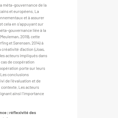
e la méta-gouvernance de la
icains et européens. La
ironnementaux et à assurer
et cela en s'appuyant sur
méta-gouvernance liée à la
Meuleman, 2019), cette
fing et Sørensen, 2014) à
a créativité d’action (Joas,
e des acteurs impliqués dans
x cas de coopération
oopération porte sur leurs
. Les conclusions
vi de l'évaluation et de
u contexte. Les acteurs
lignant ainsi l'importance
e ; réflexivité des