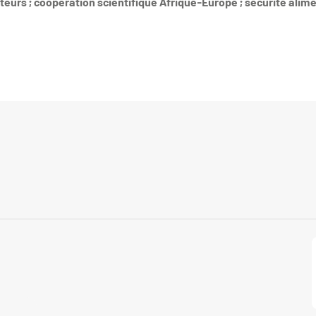
cteurs ; coopération scientifique Afrique-Europe ; sécurité alim