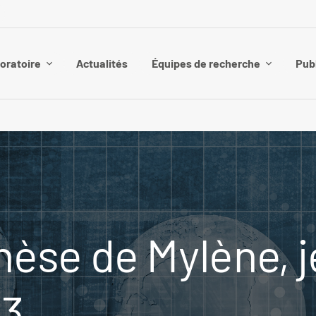
boratoire
Actualités
Équipes de recherche
Pub
èse de Mylène, j
23