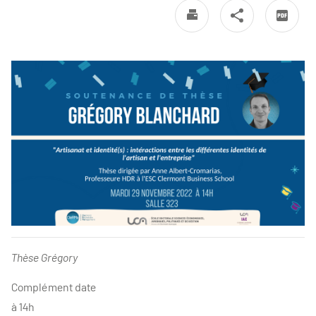
Thèse Grégory
Complément date
à 14h