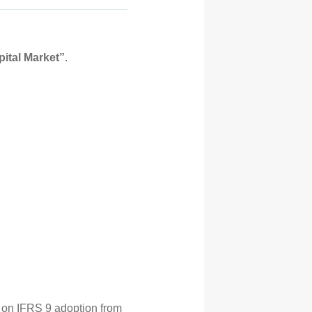
ital Market”
.
re on IFRS 9 adoption from