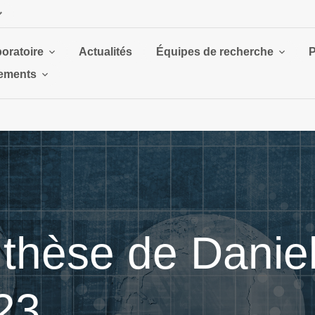
boratoire
Actualités
Équipes de recherche
P
ements
thèse de Daniel
023