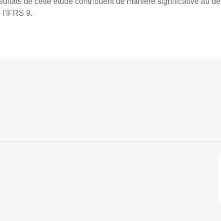
ésultats de cette étude contribuent de manière significative au 
 l'IFRS 9.