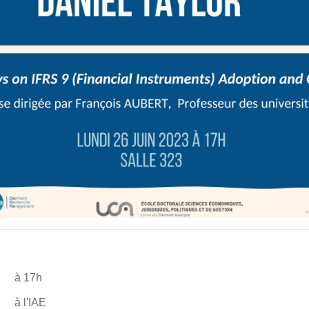
à 17h
à l'IAE