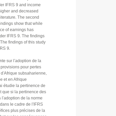
nder IFRS 9 and income
higher and decreased
literature. The second
indings show that while
nce of earnings has
der IFRS 9. The findings
The findings of this study
FRS 9.
nte sur l'adoption de la
 provisions pour pertes
t d'Afrique subsaharienne,
e et en Afrique
i étudie la pertinence de
t que si la pertinence des
 l'adoption de la norme
 dans le cadre de l'IFRS
fices plus précises de la