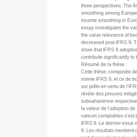
three perspectives. The f
smoothing among Europea
income smoothing in Europ
essay investigates the v
the value relevance of bo
decreased post-IFRS 9. Th
show that IFRS 9 adoption 
contribute significantly 
Résumé de la thèse :
Cette thèse, composée de t
norme IFRS 9, et ce de tro
sur prêts en vertu de l'I
révèle des preuves mitigé
subsaharienne respectivem
la valeur de l'adoption d
valeurs comptables s'est 
IFRS 9. Le dernier essai 
9. Les résultats montrent 