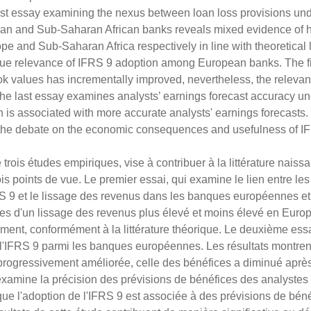
irst essay examining the nexus between loan loss provisions u
n and Sub-Saharan African banks reveals mixed evidence of 
e and Sub-Saharan Africa respectively in line with theoretical 
alue relevance of IFRS 9 adoption among European banks. The f
ok values has incrementally improved, nevertheless, the releva
e last essay examines analysts’ earnings forecast accuracy un
is associated with more accurate analysts' earnings forecasts. 
to the debate on the economic consequences and usefulness of I
rois études empiriques, vise à contribuer à la littérature naissa
is points de vue. Le premier essai, qui examine le lien entre les
FRS 9 et le lissage des revenus dans les banques européennes e
es d'un lissage des revenus plus élevé et moins élevé en Europ
ent, conformément à la littérature théorique. Le deuxième essa
e l'IFRS 9 parmi les banques européennes. Les résultats montren
progressivement améliorée, celle des bénéfices a diminué après
examine la précision des prévisions de bénéfices des analystes
que l'adoption de l'IFRS 9 est associée à des prévisions de béné