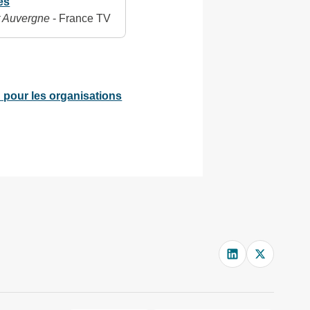
es
t Auvergne
- France TV
n pour les organisations