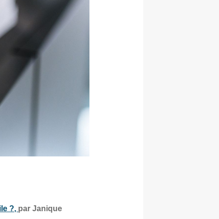
le ?,
par Janique