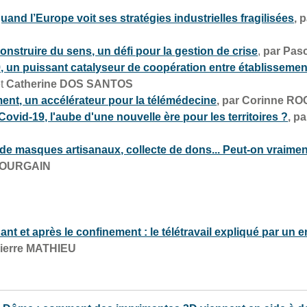
uand l’Europe voit ses stratégies industrielles fragilisées
, 
onstruire du sens, un défi pour la gestion de crise
,
par Pas
, un puissant catalyseur de coopération entre établissemen
et
Catherine DOS SANTOS
ent, un accélérateur pour la télémédecine
, par Corinne R
Covid-19, l'aube d'une nouvelle ère pour les territoires ?
, p
 de masques artisanaux, collecte de dons... Peut-on vraimen
 BOURGAIN
ant et après le confinement : le télétravail expliqué par un
Pierre MATHIEU