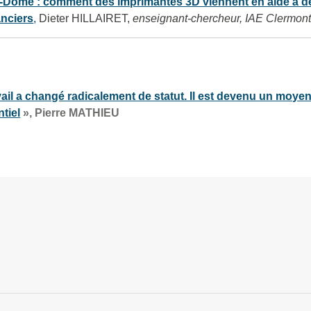
-Dôme : comment des imprimantes 3D viennent en aide à d
nciers
,
Dieter HILLAIRET,
enseignant-chercheur, IAE Clermon
vail a changé radicalement de statut. Il est devenu un moye
ntiel
», Pierre MATHIEU