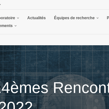
boratoire
Actualités
Équipes de recherche
P
ements
 14èmes Rencon
 2022