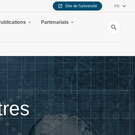
Site de l'université
FR
ublications
Partenariats
Recherche
tres