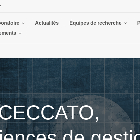
boratoire
Actualités
Équipes de recherche
P
ements
m CECCATO,
iences de gesti