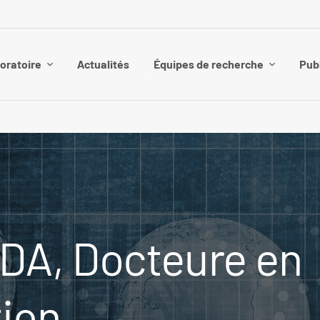
boratoire
Actualités
Équipes de recherche
Pub
DA, Docteure en
tion