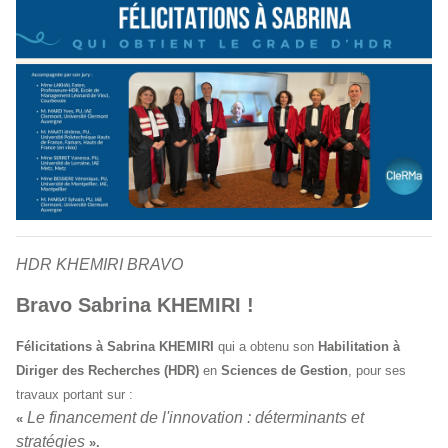
HDR KHEMIRI BRAVO
Bravo Sabrina KHEMIRI !
Félicitations à Sabrina KHEMIRI
qui a obtenu son
Habilitation à
Diriger des Recherches (HDR)
en
Sciences de Gestion
, pour ses
travaux portant sur :
Le financement de l'innovation : déterminants et
«
stratégies
».