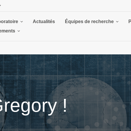
boratoire
Actualités
Équipes de recherche
P
ements
Gregory !